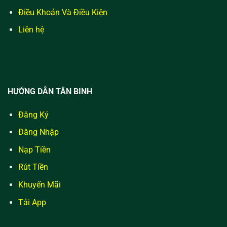
Điều Khoản Và Điều Kiện
Liên hệ
HƯỚNG DẪN TÂN BINH
Đăng Ký
Đăng Nhập
Nạp Tiền
Rút Tiền
Khuyến Mãi
Tải App