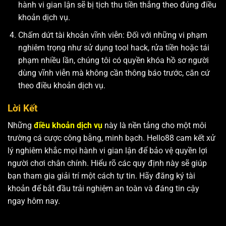
hành vi gian lận sẽ bị tịch thu tiền thắng theo đúng điều
khoản dịch vụ.
Chấm dứt tài khoản vĩnh viễn: Đối với những vi phạm
nghiêm trọng như sử dụng tool hack, rửa tiền hoặc tái
phạm nhiều lần, chúng tôi có quyền khóa hồ sơ người
dùng vĩnh viễn mà không cần thông báo trước, căn cứ
theo điều khoản dịch vụ.
Lời Kết
Những
điều khoản dịch vụ
này là nền tảng cho một môi
trường cá cược công bằng, minh bạch. Hello88 cam kết xử
lý nghiêm khắc mọi hành vi gian lận để bảo vệ quyền lợi
người chơi chân chính. Hiểu rõ các quy định này sẽ giúp
bạn tham gia giải trí một cách tự tin. Hãy đăng ký tài
khoản để bắt đầu trải nghiệm an toàn và đáng tin cậy
ngay hôm nay.