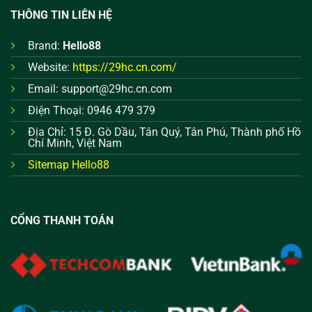
THÔNG TIN LIÊN HỆ
Brand:
Hello88
Website:
https://29hc.cn.com/
Email:
support@29hc.cn.com
Điện Thoại: 0946 479 379
Địa Chỉ: 15 Đ. Gò Dầu, Tân Quý, Tân Phú, Thành phố Hồ
Chí Minh, Việt Nam
Sitemap Hello88
CỔNG THANH TOÁN