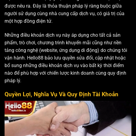
được nêu ra. Đây là thỏa thuận pháp lý ràng buộc giữa
người sử dụng cùng nhà cung cấp dịch vụ, có giá trị của
một hợp đồng điện tử.
Những điều khoản dịch vụ này áp dụng cho tất cả sản
phẩm, trò chơi, chương trình khuyến mãi cũng như nền
tảng công nghệ (website, ứng dụng di động) do chúng tôi
vận hành. Hello88 bảo lưu quyền sửa đổi, cập nhật hoặc
bổ sung những điều khoản dịch vụ vào bất kỳ thời điểm
nào để phù hợp với chiến lược kinh doanh cùng quy định
pháp lý.
Quyền Lợi, Nghĩa Vụ Và Quy Định Tài Khoản