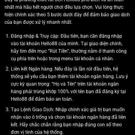
nhất mà hầu hết người chơi đều lựa chọn. Vui lòng thực
hiện chính xác theo 5 bước dưới đây để đảm bảo giao dịch
của bạn được xử lý nhanh nhất.
Đăng nhập & Truy cập: Đầu tiên, bạn cần đăng nhập
vào tài khoản Hello88 của mình. Tại giao diện chính,
hãy tìm đến mục “Rút Tiền”, thường nằm ở thanh công
cụ phía trên hoặc trong menu tài khoản cá nhân.
Liên kết Ngân hàng: Nếu đây là lần rút đầu tiên, hệ
thống sẽ yêu cầu bạn thêm tài khoản ngân hàng. Lưu ý
cực kỳ quan trọng: “Họ và Tên” trên tài khoản ngân
hàng phải trùng khớp 100% với tên bạn đã đăng ký tại
Hello88 để đảm bảo an toàn.
Tạo Lệnh Giao Dịch: Nhập chính xác giá trị bạn muốn
nhận vào ô trống và chọn tài khoản ngân hàng đã liên
kết. Hãy chắc chắn rằng bạn nhập đúng con số theo
đơn vị tính của hệ thống.