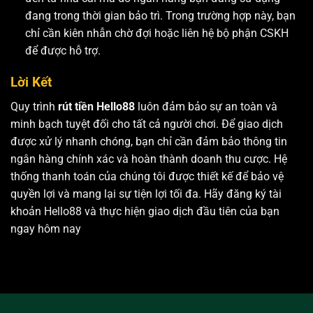
đang trong thời gian bảo trì. Trong trường hợp này, bạn
chỉ cần kiên nhẫn chờ đợi hoặc liên hệ bộ phận CSKH
để được hỗ trợ.
Lời Kết
Quy trình
rút tiền Hello88
luôn đảm bảo sự an toàn và
minh bạch tuyệt đối cho tất cả người chơi. Để giao dịch
được xử lý nhanh chóng, bạn chỉ cần đảm bảo thông tin
ngân hàng chính xác và hoàn thành doanh thu cược. Hệ
thống thanh toán của chúng tôi được thiết kế để bảo vệ
quyền lợi và mang lại sự tiện lợi tối đa. Hãy đăng ký tài
khoản Hello88 và thực hiện giao dịch đầu tiên của bạn
ngay hôm nay