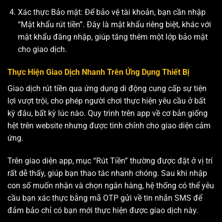
Xác thực Bảo mật: Để bảo vệ tài khoản, bạn cần nhập
“Mật khẩu rút tiền”. Đây là mật khẩu riêng biệt, khác với
mật khẩu đăng nhập, giúp tăng thêm một lớp bảo mật
cho giao dịch.
Thực Hiện Giao Dịch Nhanh Trên Ứng Dụng Thiết Bị
Giao dịch rút tiền qua ứng dụng di động cung cấp sự tiện
lợi vượt trội, cho phép người chơi thực hiện yêu cầu ở bất
kỳ đâu, bất kỳ lúc nào. Quy trình trên app về cơ bản giống
hệt trên website nhưng được tinh chỉnh cho giao diện cảm
ứng.
Trên giao diện app, mục “Rút Tiền” thường được đặt ở vị trí
rất dễ thấy, giúp bạn thao tác nhanh chóng. Sau khi nhập
con số muốn nhận và chọn ngân hàng, hệ thống có thể yêu
cầu bạn xác thực bằng mã OTP gửi về tin nhắn SMS để
đảm bảo chỉ có bạn mới thực hiện được giao dịch này.