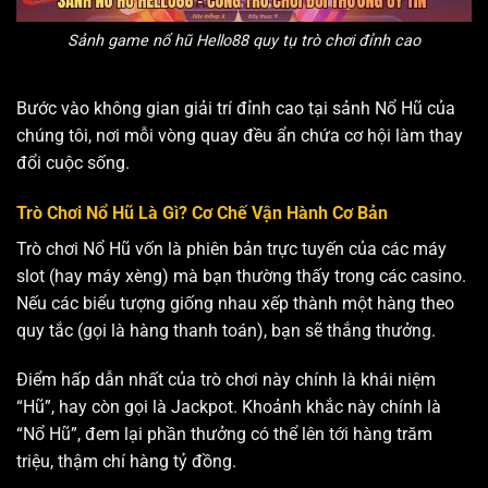
Sảnh game nổ hũ Hello88 quy tụ trò chơi đỉnh cao
Bước vào không gian giải trí đỉnh cao tại sảnh Nổ Hũ của
chúng tôi, nơi mỗi vòng quay đều ẩn chứa cơ hội làm thay
đổi cuộc sống.
Trò Chơi Nổ Hũ Là Gì? Cơ Chế Vận Hành Cơ Bản
Trò chơi Nổ Hũ vốn là phiên bản trực tuyến của các máy
slot (hay máy xèng) mà bạn thường thấy trong các casino.
Nếu các biểu tượng giống nhau xếp thành một hàng theo
quy tắc (gọi là hàng thanh toán), bạn sẽ thắng thưởng.
Điểm hấp dẫn nhất của trò chơi này chính là khái niệm
“Hũ”, hay còn gọi là Jackpot. Khoảnh khắc này chính là
“Nổ Hũ”, đem lại phần thưởng có thể lên tới hàng trăm
triệu, thậm chí hàng tỷ đồng.