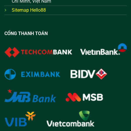
Chí Minh, Việt Nam
Sitemap Hello88
CỔNG THANH TOÁN