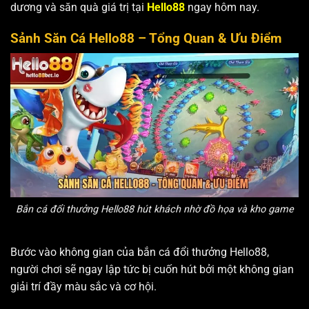
dương và săn quà giá trị tại
Hello88
ngay hôm nay.
Sảnh Săn Cá Hello88 – Tổng Quan & Ưu Điểm
Bắn cá đổi thưởng Hello88 hút khách nhờ đồ họa và kho game
Bước vào không gian của bắn cá đổi thưởng Hello88,
người chơi sẽ ngay lập tức bị cuốn hút bởi một không gian
giải trí đầy màu sắc và cơ hội.