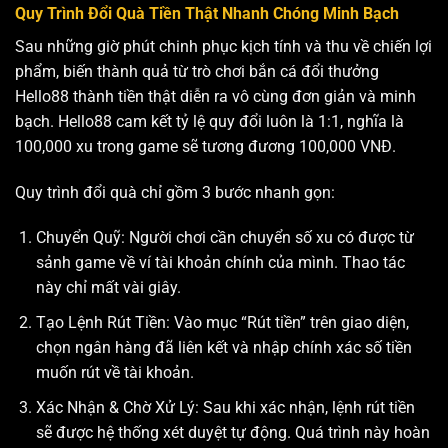
Quy Trình Đổi Quà Tiền Thật Nhanh Chóng Minh Bạch
Sau những giờ phút chinh phục kịch tính và thu về chiến lợi
phẩm, biến thành quả từ trò chơi bắn cá đổi thưởng
Hello88 thành tiền thật diễn ra vô cùng đơn giản và minh
bạch. Hello88 cam kết tỷ lệ quy đổi luôn là 1:1, nghĩa là
100,000 xu trong game sẽ tương đương 100,000 VNĐ.
Quy trình đổi quà chỉ gồm 3 bước nhanh gọn:
Chuyển Quỹ: Người chơi cần chuyển số xu có được từ
sảnh game về ví tài khoản chính của mình. Thao tác
này chỉ mất vài giây.
Tạo Lệnh Rút Tiền: Vào mục “Rút tiền” trên giao diện,
chọn ngân hàng đã liên kết và nhập chính xác số tiền
muốn rút về tài khoản.
Xác Nhận & Chờ Xử Lý: Sau khi xác nhận, lệnh rút tiền
sẽ được hệ thống xét duyệt tự động. Quá trình này hoàn