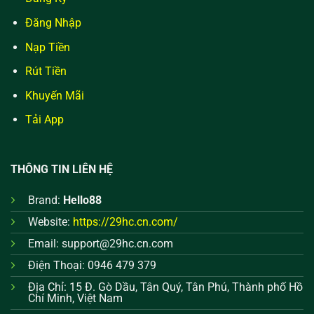
Đăng Nhập
Nạp Tiền
Rút Tiền
Khuyến Mãi
Tải App
THÔNG TIN LIÊN HỆ
Brand:
Hello88
Website:
https://29hc.cn.com/
Email:
support@29hc.cn.com
Điện Thoại: 0946 479 379
Địa Chỉ: 15 Đ. Gò Dầu, Tân Quý, Tân Phú, Thành phố Hồ
Chí Minh, Việt Nam