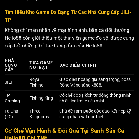
Tìm Hiểu Kho Game Đa Dạng Từ Các Nhà Cung Cấp JILI-
TP
Không chỉ mãn nhãn về mặt hình ảnh, bắn cá đổi thưởng
Hello88 còn giới thiệu một thư viện game đồ sộ, được cung
cấp bởi những đối tác hàng đầu của Hello88.
NHÀ
TỰA GAME
CUNG
ĐẶC ĐIỂM CHÍNH
NỔI BẬT
CẤP
Royal
Giao diện hoàng gia sang trọng, boss
JILI
Fishing
Rồng Vàng tặng x888.
TP
Có chế độ xạ kích tự động thông minh,
Fishing King
Gaming
nhiều loại mục tiêu mini.
Fa Chai
Three
Chủ đề Tam Quốc độc đáo, kết hợp kỹ
(FC)
Kingdoms
năng nhân vật đặc biệt.
Cơ Chế Vận Hành & Đổi Quà Tại Sảnh Săn Cá
Hello88 Chi Tiết