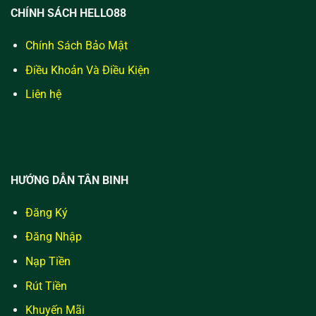
CHÍNH SÁCH HELLO88
Chính Sách Bảo Mật
Điều Khoản Và Điều Kiện
Liên hệ
HƯỚNG DẪN TÂN BINH
Đăng Ký
Đăng Nhập
Nạp Tiền
Rút Tiền
Khuyến Mãi