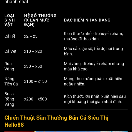
nhanh nhất.
LOẠI
HỆ SỐ THƯỞNG
SINH
(X LẦN MỨC
ĐẶC ĐIỂM NHẬN DẠNG
VẬT
ĐẠN)
Kích thước nhỏ, di chuyển chậm,
Cá Hề
x2 – x5
thường đi theo đàn.
Màu sắc sặc sỡ, tốc độ bơi trung
Cá Vẹt
x10 – x20
bình.
Rùa
Mai vàng, di chuyển chậm nhưng
x30 – x50
Vàng
máu khá cao.
Nàng
Mang theo rương báu, xuất hiện
x100 – x150
Tiên Cá
ngẫu nhiên.
Boss
Kích thước lớn nhất, xuất hiện sau
Rồng
x200 – x500
một khoảng thời gian nhất định.
Vàng
Chiến Thuật Săn Thưởng Bắn Cá Siêu Thị
Hello88