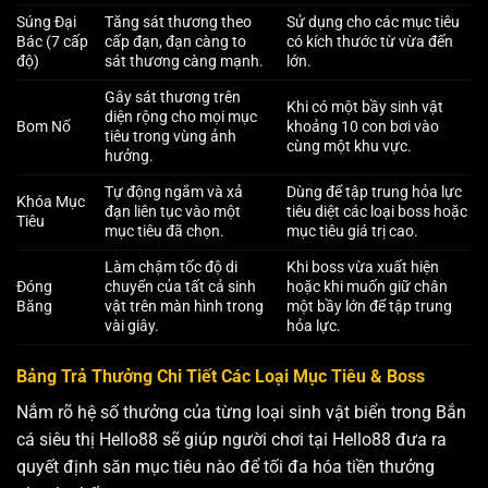
Súng Đại
Tăng sát thương theo
Sử dụng cho các mục tiêu
Bác (7 cấp
cấp đạn, đạn càng to
có kích thước từ vừa đến
độ)
sát thương càng mạnh.
lớn.
Gây sát thương trên
Khi có một bầy sinh vật
diện rộng cho mọi mục
Bom Nổ
khoảng 10 con bơi vào
tiêu trong vùng ảnh
cùng một khu vực.
hưởng.
Tự động ngắm và xả
Dùng để tập trung hỏa lực
Khóa Mục
đạn liên tục vào một
tiêu diệt các loại boss hoặc
Tiêu
mục tiêu đã chọn.
mục tiêu giá trị cao.
Làm chậm tốc độ di
Khi boss vừa xuất hiện
Đóng
chuyển của tất cả sinh
hoặc khi muốn giữ chân
Băng
vật trên màn hình trong
một bầy lớn để tập trung
vài giây.
hỏa lực.
Bảng Trả Thưởng Chi Tiết Các Loại Mục Tiêu & Boss
Nắm rõ hệ số thưởng của từng loại sinh vật biển trong Bắn
cá siêu thị Hello88 sẽ giúp người chơi tại Hello88 đưa ra
quyết định săn mục tiêu nào để tối đa hóa tiền thưởng