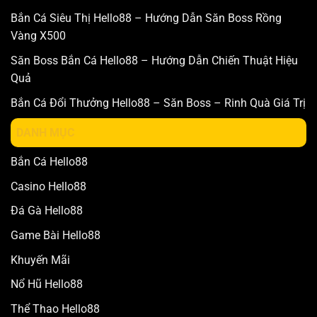
Bắn Cá Siêu Thị Hello88 – Hướng Dẫn Săn Boss Rồng
Vàng X500
Săn Boss Bắn Cá Hello88 – Hướng Dẫn Chiến Thuật Hiệu
Quả
Bắn Cá Đổi Thưởng Hello88 – Săn Boss – Rinh Quà Giá Trị
DANH MỤC
Bắn Cá Hello88
Casino Hello88
Đá Gà Hello88
Game Bài Hello88
Khuyến Mãi
Nổ Hũ Hello88
Thể Thao Hello88