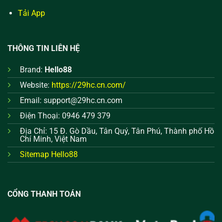
Tải App
THÔNG TIN LIÊN HỆ
Brand:
Hello88
Website:
https://29hc.cn.com/
Email:
support@29hc.cn.com
Điện Thoại: 0946 479 379
Địa Chỉ: 15 Đ. Gò Dầu, Tân Quý, Tân Phú, Thành phố Hồ
Chí Minh, Việt Nam
Sitemap Hello88
CỔNG THANH TOÁN