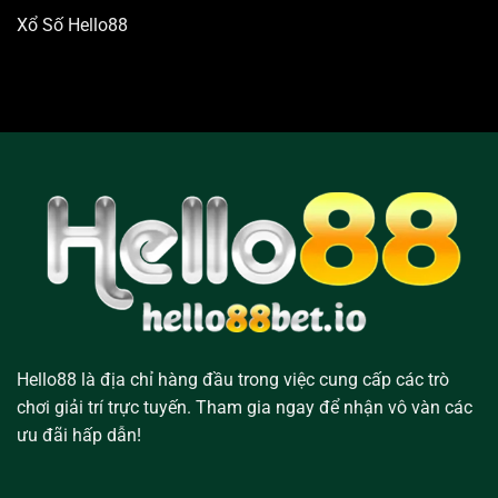
Xổ Số Hello88
Hello88 là địa chỉ hàng đầu trong việc cung cấp các trò
chơi giải trí trực tuyến. Tham gia ngay để nhận vô vàn các
ưu đãi hấp dẫn!