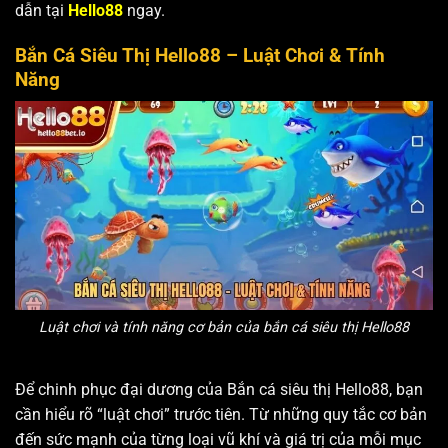
dẫn tại
Hello88
ngay.
Bắn Cá Siêu Thị Hello88 – Luật Chơi & Tính
Năng
Luật chơi và tính năng cơ bản của bắn cá siêu thị Hello88
Để chinh phục đại dương của Bắn cá siêu thị Hello88, bạn
cần hiểu rõ “luật chơi” trước tiên. Từ những quy tắc cơ bản
đến sức mạnh của từng loại vũ khí và giá trị của mỗi mục