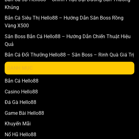
Khủng
Bắn Cá Siêu Thị Hello88 – Hướng Dẫn Săn Boss Rồng
Vàng X500
Săn Boss Bắn Cá Hello88 – Hướng Dẫn Chiến Thuật Hiệu
Quả
Bắn Cá Đổi Thưởng Hello88 – Săn Boss – Rinh Quà Giá Trị
DANH MỤC
Bắn Cá Hello88
Casino Hello88
Đá Gà Hello88
Game Bài Hello88
Khuyến Mãi
Nổ Hũ Hello88