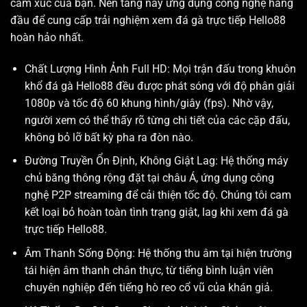
cảm xúc của bạn. Nền tảng này ứng dụng công nghệ hàng
đầu để cung cấp trải nghiệm xem đá gà trực tiếp Hello88
hoàn hảo nhất.
Chất Lượng Hình Ảnh Full HD: Mọi trận đấu trong khuôn
khổ đá gà Hello88 đều được phát sóng với độ phân giải
1080p và tốc độ 60 khung hình/giây (fps). Nhờ vậy,
người xem có thể thấy rõ từng chi tiết của các cặp đấu,
không bỏ lỡ bất kỳ pha ra đòn nào.
Đường Truyền Ổn Định, Không Giật Lag: Hệ thống máy
chủ băng thông rộng đặt tại châu Á, ứng dụng công
nghệ P2P streaming để cải thiện tốc độ. Chúng tôi cam
kết loại bỏ hoàn toàn tình trạng giật, lag khi xem đá gà
trực tiếp Hello88.
Âm Thanh Sống Động: Hệ thống thu âm tại hiện trường
tái hiện âm thanh chân thực, từ tiếng bình luận viên
chuyên nghiệp đến tiếng hò reo cổ vũ của khán giả.