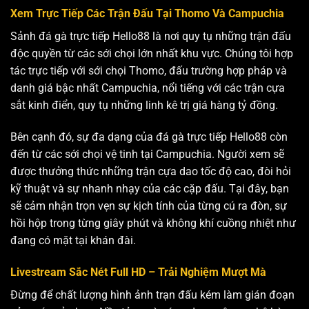
Xem Trực Tiếp Các Trận Đấu Tại Thomo Và Campuchia
Sảnh đá gà trực tiếp Hello88 là nơi quy tụ những trận đấu
độc quyền từ các sới chọi lớn nhất khu vực. Chúng tôi hợp
tác trực tiếp với sới chọi Thomo, đấu trường hợp pháp và
danh giá bậc nhất Campuchia, nổi tiếng với các trận cựa
sắt kinh điển, quy tụ những linh kê trị giá hàng tỷ đồng.
Bên cạnh đó, sự đa dạng của đá gà trực tiếp Hello88 còn
đến từ các sới chọi vệ tinh tại Campuchia. Người xem sẽ
được thưởng thức những trận cựa dao tốc độ cao, đòi hỏi
kỹ thuật và sự nhanh nhạy của các cặp đấu. Tại đây, bạn
sẽ cảm nhận trọn vẹn sự kịch tính của từng cú ra đòn, sự
hồi hộp trong từng giây phút và không khí cuồng nhiệt như
đang có mặt tại khán đài.
Livestream Sắc Nét Full HD – Trải Nghiệm Mượt Mà
Đừng để chất lượng hình ảnh trạn đấu kém làm gián đoạn