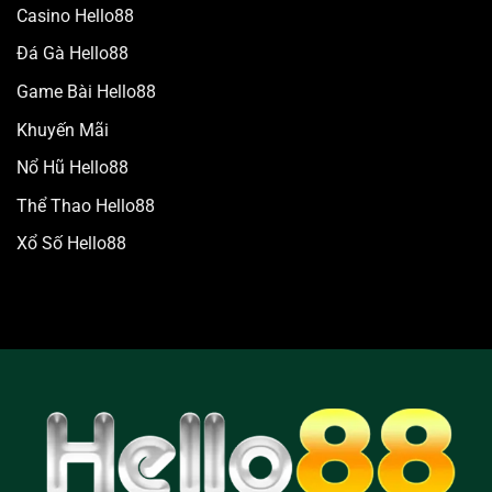
Casino Hello88
Đá Gà Hello88
Game Bài Hello88
Khuyến Mãi
Nổ Hũ Hello88
Thể Thao Hello88
Xổ Số Hello88