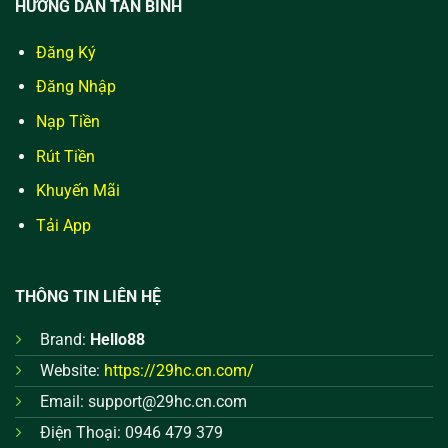
HƯỚNG DẪN TÂN BINH
Đăng Ký
Đăng Nhập
Nạp Tiền
Rút Tiền
Khuyến Mãi
Tải App
THÔNG TIN LIÊN HỆ
Brand:
Hello88
Website:
https://29hc.cn.com/
Email:
support@29hc.cn.com
Điện Thoại: 0946 479 379