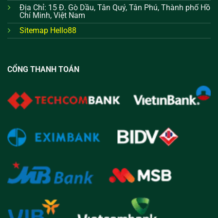
Địa Chỉ: 15 Đ. Gò Dầu, Tân Quý, Tân Phú, Thành phố Hồ
Chí Minh, Việt Nam
Sitemap Hello88
CỔNG THANH TOÁN