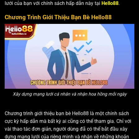
lưới của bạn với chính sách hấp dẫn này tại
Hello88
.
Chương Trình Giới Thiệu Bạn Bè Hello88
Xây dựng mạng lưới cá nhân và nhận hoa hồng mỗi ngày
Chương trình giới thiệu bạn bè Hello88 là một chính sách
cực kỳ hấp dẫn mà bất kỳ ai cũng có thể tham gia. Chỉ với
vài thao tác đơn giản, người dùng đã có thể bắt đầu xây
dựng mạng lưới của riêng mình và nhận về những khoản