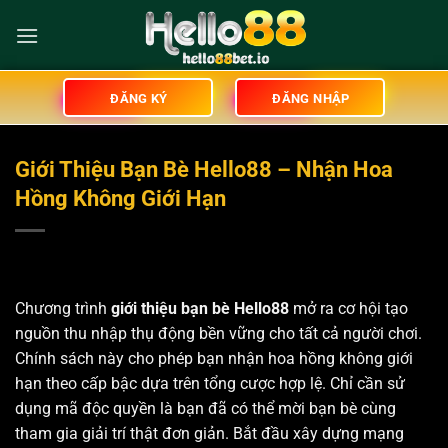
Bỏ
qua
nội
dung
ĐĂNG KÝ
ĐĂNG NHẬP
Giới Thiệu Bạn Bè Hello88 – Nhận Hoa
Hồng Không Giới Hạn
Chương trình
giới thiệu bạn bè Hello88
mở ra cơ hội tạo
nguồn thu nhập thụ động bền vững cho tất cả người chơi.
Chính sách này cho phép bạn nhận hoa hồng không giới
hạn theo cấp bậc dựa trên tổng cược hợp lệ. Chỉ cần sử
dụng mã độc quyền là bạn đã có thể mời bạn bè cùng
tham gia giải trí thật đơn giản. Bắt đầu xây dựng mạng