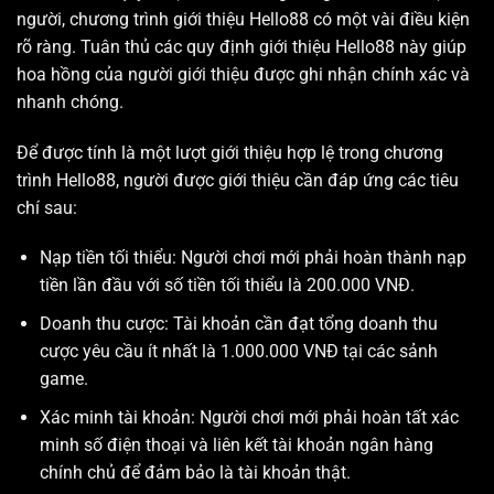
người, chương trình giới thiệu Hello88 có một vài điều kiện
rõ ràng. Tuân thủ các quy định giới thiệu Hello88 này giúp
hoa hồng của người giới thiệu được ghi nhận chính xác và
nhanh chóng.
Để được tính là một lượt giới thiệu hợp lệ trong chương
trình Hello88, người được giới thiệu cần đáp ứng các tiêu
chí sau:
Nạp tiền tối thiểu: Người chơi mới phải hoàn thành nạp
tiền lần đầu với số tiền tối thiểu là 200.000 VNĐ.
Doanh thu cược: Tài khoản cần đạt tổng doanh thu
cược yêu cầu ít nhất là 1.000.000 VNĐ tại các sảnh
game.
Xác minh tài khoản: Người chơi mới phải hoàn tất xác
minh số điện thoại và liên kết tài khoản ngân hàng
chính chủ để đảm bảo là tài khoản thật.