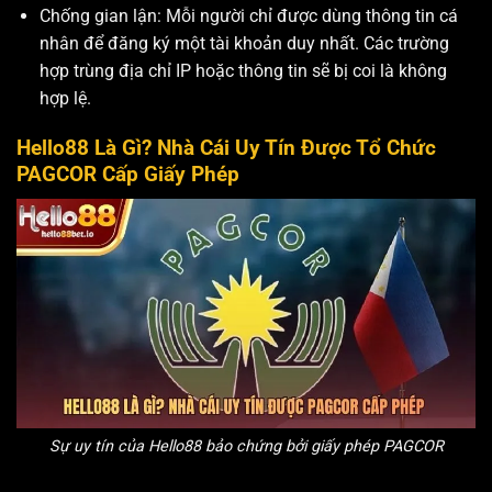
Chống gian lận: Mỗi người chỉ được dùng thông tin cá
nhân để đăng ký một tài khoản duy nhất. Các trường
hợp trùng địa chỉ IP hoặc thông tin sẽ bị coi là không
hợp lệ.
Hello88 Là Gì? Nhà Cái Uy Tín Được Tổ Chức
PAGCOR Cấp Giấy Phép
Sự uy tín của Hello88 bảo chứng bởi giấy phép PAGCOR