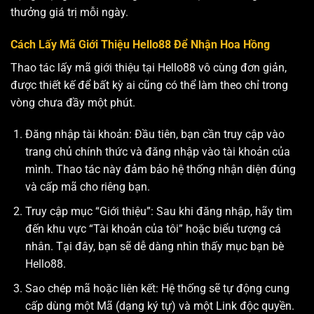
thưởng giá trị mỗi ngày.
Cách Lấy Mã Giới Thiệu Hello88 Để Nhận Hoa Hồng
Thao tác lấy mã giới thiệu tại Hello88 vô cùng đơn giản,
được thiết kế để bất kỳ ai cũng có thể làm theo chỉ trong
vòng chưa đầy một phút.
Đăng nhập tài khoản: Đầu tiên, bạn cần truy cập vào
trang chủ chính thức và đăng nhập vào tài khoản của
mình. Thao tác này đảm bảo hệ thống nhận diện đúng
và cấp mã cho riêng bạn.
Truy cập mục “Giới thiệu”: Sau khi đăng nhập, hãy tìm
đến khu vực “Tài khoản của tôi” hoặc biểu tượng cá
nhân. Tại đây, bạn sẽ dễ dàng nhìn thấy mục bạn bè
Hello88.
Sao chép mã hoặc liên kết: Hệ thống sẽ tự động cung
cấp dùng một Mã (dạng ký tự) và một Link độc quyền.