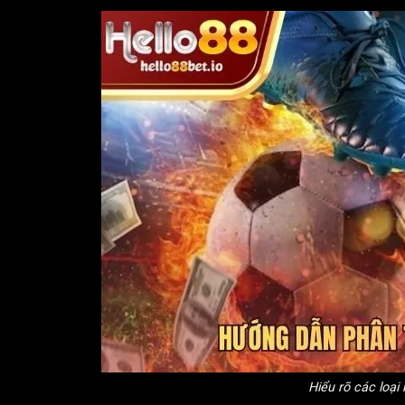
Hiểu rõ các loại