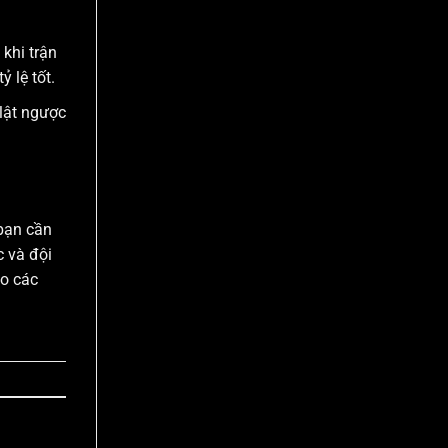
 khi trận
 lệ tốt.
 lật ngược
 bạn cần
c và đội
ho các