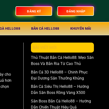
ĐĂNG KÝ
ĐĂNG NHẬP
 GÀ HELLO88
BẮN CÁ HELLO88
KHUYẾN MÃI
BÀI VIẾT MỚI
Thủ Thuật Bắn Cá Hello88: Mẹo Săn
Boss Và Bắn Ria Từ Cao Thủ
Bắn Cá 3D Hello88 – Chinh Phục
này cho
Đại Dương Săn Thưởng Khủng
quả hơn
a chọn
Bắn Cá Siêu Thị Hello88 – Hướng
Dẫn Săn Boss Rồng Vàng X500
Săn Boss Bắn Cá Hello88 – Hướng
Dẫn Chiến Thuật Hiệu Quả