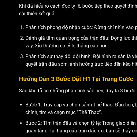
Khi đã hiểu rõ cách đọc tỷ lệ, bước tiếp theo quyết đị
cải thiện kết quả.
Phân tích phong độ nhập cuộc: Đừng chỉ nhìn vào p
Đánh giá tầm quan trọng của trận đấu: Động lực th
vậy, Xỉu thường có tỷ lệ thắng cao hơn.
Phân tích sự thay đổi đội hình: Đội hình ra sân là y
quyết trận đấu sớm, ảnh hưởng trực tiếp đến kèo hi
Hướng Dẫn 3 Bước Đặt H1 Tại Trang Cược
Sau khi đã có những phân tích sắc bén, đây là 3 bước 
Bước 1: Truy cập và chọn sảnh Thể thao: Đầu tiên,
chính, tìm và chọn mục “Thể Thao”.
Bước 2: Tìm trận đấu và chọn tỷ lệ: Trong giao diệ
quan tâm. Tại hàng của trận đấu đó, bạn sẽ thấy cộ