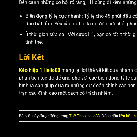
Bên cạnh những cơ hội rõ ràng, H1 cũng đi kèm những t
Biến động tỷ lệ cực nhanh: Tỷ lệ cho 45 phút đầu có
đấu bắt đầu. Yêu cầu đặt ra là người chơi phải phân 
Ít thời gian sửa sai: Với cược H1, bạn có rất ít thời
tình thế.
Lời Kết
Kèo hiệp 1 Hello88
mang lại lợi thế về kết quả nhanh 
phân tích tốc độ để ứng phó với các biến động tỷ lệ 
hình ra sân giúp đưa ra những dự đoán chính xác hơn 
trận cầu đỉnh cao một cách có trách nhiệm.
Bài viết này được đăng trong
Thể Thao Hello88
. Đánh dấu
liên kết t